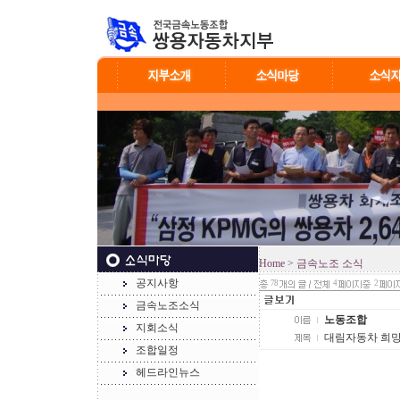
Home
> 금속노조 소식
공지사항
78
4
2
금속노조소식
노동조합
지회소식
대림자동차 희망
조합일정
헤드라인뉴스