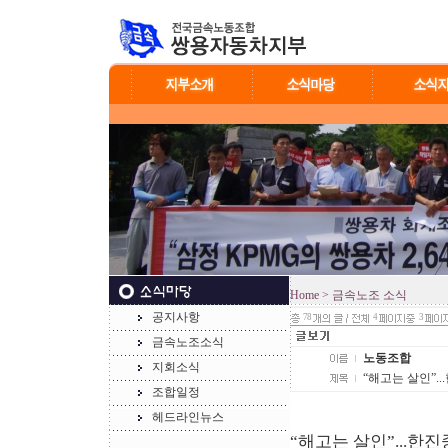
Home
> 금속노조 소식
공지사항
78
4
3
금속노조소식
노동조합
지회소식
“해고는 살인”.
조합일정
헤드라인뉴스
“해고는 살인”...한