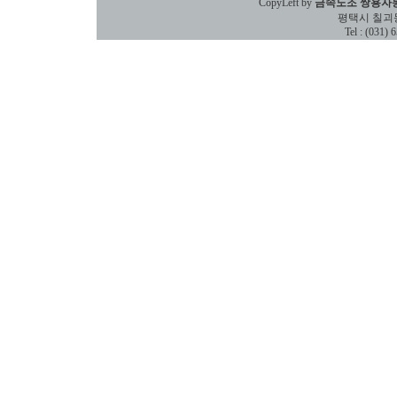
CopyLeft by
금속노조 쌍용자
평택시 칠괴동 588
Tel : (031)