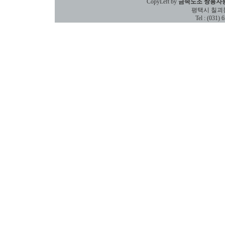
CopyLeft by
금속노조 쌍용자
평택시 칠괴동 588
Tel : (031)