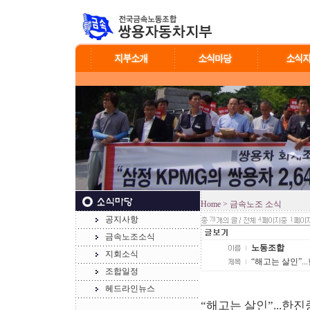
Home
> 금속노조 소식
공지사항
78
4
1
금속노조소식
노동조합
지회소식
“해고는 살인”.
조합일정
헤드라인뉴스
“해고는 살인”...한