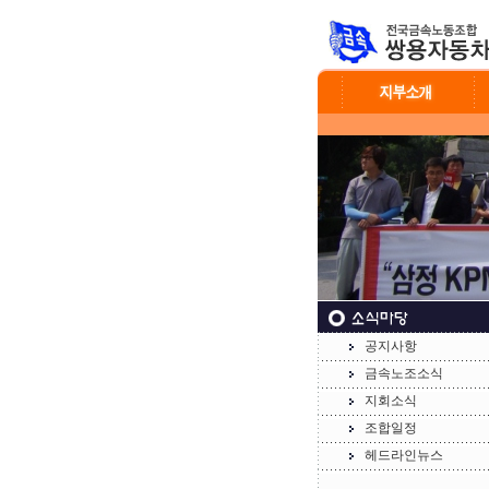
공지사항
금속노조소식
지회소식
조합일정
헤드라인뉴스