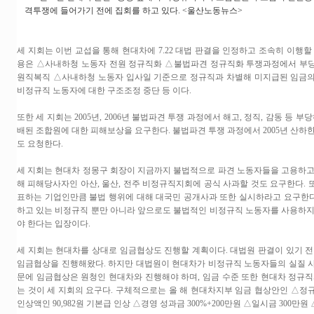
격투쟁에 들어가기 전에 집회를 하고 있다. <울산노동뉴스>
세 지회는 이번 교섭을 통해 현대차에 7.22 대법 판결을 인정하고 조속히 이행할
용은 △사내하청 노동자 전원 정규직화 △불법파견 정규직화 투쟁과정에서 부
원직복직 △사내하청 노동자 입사일 기준으로 정규직과 차별해 미지급된 임금
비정규직 노동자에 대한 구조조정 중단 등 이다.
또한 세 지회는 2005년, 2006년 불법파견 투쟁 과정에서 해고, 정직, 감동 등 부
배된 조합원에 대한 피해보상을 요구한다. 불법파견 투쟁 과정에서 2005년 산하
도 요청한다.
세 지회는 현대차 정몽구 회장이 지금까지 불법적으로 파견 노동자들을 고용하고
해 피해당사자인 아산, 울산, 전주 비정규직지회에 공식 사과할 것도 요구한다.
표하는 기업인만큼 불법 행위에 대해 대국민 공개사과 또한 실시하라고 요구한다.
하고 있는 비정규직 뿐만 아니라 앞으로도 불법적인 비정규직 노동자를 사용하지
야 한다는 입장이다.
세 지회는 현대차를 상대로 임금협상도 진행할 계획이다. 대법원 판결이 있기 전
임금협상을 진행해왔다. 하지만 대법원이 현대차가 비정규직 노동자들의 실질 
문에 임금협상은 원청인 현대차와 진행해야 하며, 임금 수준 또한 현대차 정규직
는 것이 세 지회의 요구다. 구체적으로는 올 해 현대차지부 임금 협상안인 △정
인상액인 90,982원 기본급 인상 △경영 성과금 300%+200만원 △일시금 300만원 