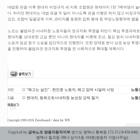
대법원 판결 이후 현대차 비정규직 세 지회 조합원은 현재까지 1천 5백여명이 늘어
다. 하지만 현대차는 대법 판결 두 달이 지나도록 판결 이행은 하지 않고 비정규
강요, 조합비 일괄공제 거부, 관리자를 동원한 집회 봉쇄 등 부당노동행위에 열을
노조는 불법파견 사내하청 노동자들의 정규직화 투쟁을 하반기 핵심 투쟁과제로
현대차를 상대로한 교섭 뿐만 아니라 현대차를 비롯해 조선, 철강 등의 사내하청
소송과 임금 청구 소송을 집단적으로 진행한다. 또한 양재동 본사 상경 농성 투
을 진행하며 불법파견 정규직화 투쟁을 전 사회적으로 확대할 계획이다.
“해고는 살인”...한진중 노동자, 해고 압박 시달려 사망
노동
현대차, 동희오토사내하청 농성장 강제 철거
노동
Zeroboard
/ skin by
WS
Copyright 1999-2026
CopyLeft by
금속노조 쌍용자동차지부
경기도 평택시 통복동 172-15 (우450-040)
평택시 칠괴동 588-2 상가A동 104호(쌍용차 거점사무실)