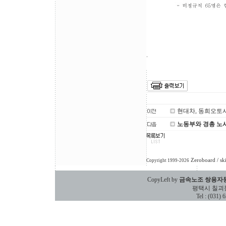
.
현대차, 동희오토
노동부와 경총 노
Zeroboard
/ sk
Copyright 1999-2026
CopyLeft by
금속노조 쌍용자
평택시 칠괴동 588
Tel : (031)