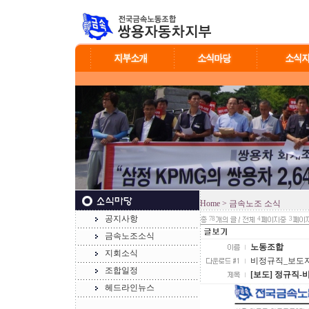
Home
> 금속노조 소식
공지사항
78
4
3
금속노조소식
노동조합
지회소식
비정규직_보도자료.j
조합일정
[보도] 정규직
헤드라인뉴스