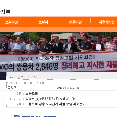
Home
> 금속노조 소식
78
4
1
2010-03-14 21:21:42
노동조합
성명서.jpg (684.8 KB)
, Download : 60
노동부와 경총 노사관계 파행 주범 죄려는가!