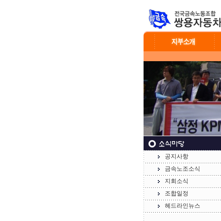
공지사항
금속노조소식
지회소식
조합일정
헤드라인뉴스