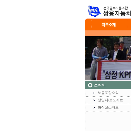
노동조합소식
성명서/보도자료
화장실소자보