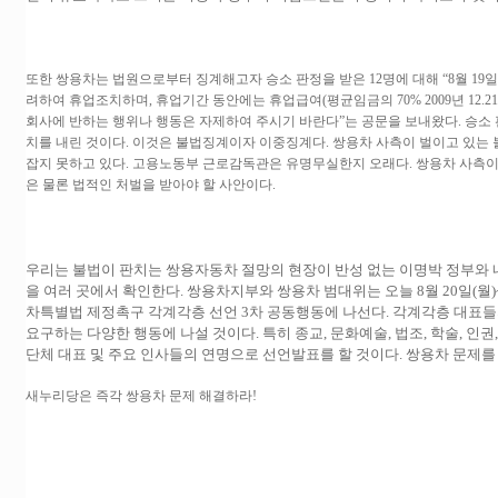
또한 쌍용차는 법원으로부터 징계해고자 승소 판정을 받은 12명에 대해 “8월 19
려하여 휴업조치하며, 휴업기간 동안에는 휴업급여(평균임금의 70% 2009년 12.2
회사에 반하는 행위나 행동은 자제하여 주시기 바란다”는 공문을 보내왔다. 승소 
치를 내린 것이다. 이것은 불법징계이자 이중징계다. 쌍용차 사측이 벌이고 있는 
잡지 못하고 있다. 고용노동부 근로감독관은 유명무실한지 오래다. 쌍용차 사측이
은 물론 법적인 처벌을 받아야 할 사안이다.
우리는 불법이 판치는 쌍용자동차 절망의 현장이 반성 없는 이명박 정부와
을 여러 곳에서 확인한다. 쌍용차지부와 쌍용차 범대위는 오늘 8월 20일(월)
차특별법 제정촉구 각계각층 선언 3차 공동행동에 나선다. 각계각층 대표
요구하는 다양한 행동에 나설 것이다. 특히 종교, 문화예술, 법조, 학술, 인권,
단체 대표 및 주요 인사들의 연명으로 선언발표를 할 것이다. 쌍용차 문제를
새누리당은 즉각 쌍용차 문제 해결하라!