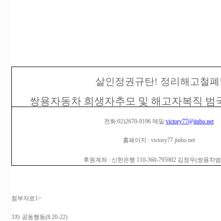
살인정권규탄! 정리해고철폐
쌍용자동차 희생자추모 및 해고자복직 
전화:02)2670-9196 메일:
victory77@jinbo.net
홈페이지 : victory77.jinbo.net
후원계좌 : 신한은행 110-360-795902 김정우(쌍용차
첨부자료1>
3차 공동행동(8.20-22)