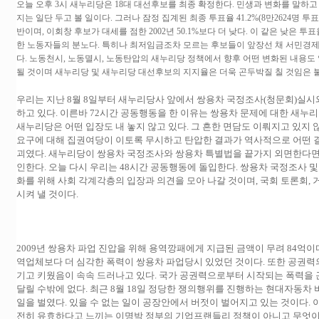
오늘 오후 3시 새누리당은 18대 대선후보를 최종 확정한다. 민생과 변화를 말하고
지는 일단 두고 볼 일이다. 그러나 잠정 집계된 최종 투표율 41.2%(8만2624명 투표
반이며, 이회창 후보가 대세를 점한 2002년 50.1%보다 더 낮다. 이 같은 낮은
한 노동자들의 분노다. 특히나 최저임금조차 모르는 후보들이 앞장선 채 서민경제
다. 노동천시, 노동멸시, 노동탄압의 새누리당 정책에서 향후 어떤 변화된 내용도
될 것이며 새누리당 및 새누리당 대선후보의 지지율은 더욱 곤두박질 칠 것임은 불
우리는 지난 8월 8일부터 새누리당사 앞에서 쌍용차 국정조사(청문회)실시
하고 있다. 이른바 72시간 공동행동을 한 이유는 쌍용차 문제에 대한 새누
새누리당은 어떤 입장도 내 놓지 않고 있다. 그 흔한 면담도 이뤄지고 있지
요구에 대해 집권여당이 이토록 무시하고 탄압한 결과가 역사적으로 어떤 
괴였다. 새누리당이 쌍용차 국정조사와 쌍용차 특별법을 끝가지 외면한다면 
인한다. 오늘 다시 우리는 48시간 공동행동에 돌입한다. 쌍용차 국정조사 
화를 위해 사회 각계각층의 입장과 의견을 모아 나갈 것이며, 국회 토론회,
시켜 낼 것이다.
2009년 쌍용차 파업 진압을 위해 용역깡패에게 지급된 금액이 무려 84억이
역업체보다 더 심각한 폭력이 쌍용차 파업당시 있었던 것이다. 또한 공권력
기고 키웠음이 속속 드러나고 있다. 국가 공권력으로부터 시작되는 폭력을
달릴 수밖에 없다. 최근 8월 18일 정당한 쟁의행위를 진행하는 현대자동
일을 벌였다. 있을 수 없는 일이 공장안에서 버젓이 벌어지고 있는 것이다.
전히 유효하다고 느끼는 이명박 정부의 기업프랜들리 정책이 아니고 무엇