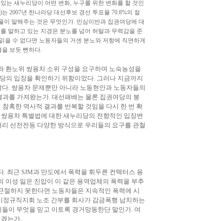
 있는 새누리당이 어떤 변화, 누구를 위한 변화를 할 것인
)는 2007년 한나라당 대선후보 경선 투표율 70.8%의 절
 투표율이 말해주는 것은 무엇인가. 민심이반과 집권여당에 대
를 말하고 있는 지경은 분노를 넘어 허탈과 무력감을 준
 읽을 수 없다면 노동자들의 거센 분노와 저항에 직면하게
을 보듯 뻔하다.
와 환노위 쌍용차 소위 구성을 요구하며 노숙농성을
리당의 입장을 확인하기 위함이었다. 그러나 지금까지
 않다. 쌍용차 문제뿐만 아니라 노동현안과 노동자들의
결과를 가져왔는가. 대선패배는 물론 집권여당의 붕
참혹한 역사적 결과를 반복할 것임을 다시 한 번 확
및 쌍용차 특별법에 대한 새누리당의 전향적인 입장변
 거리 선전전등 다양한 방식으로 우리들의 요구를 관철
다. 최근 SJM과 만도에서 폭력을 휘두른 컨텍터스 용
의 이성 잃은 진압이 이 같은 용역업체의 폭력을 부추
 근절하지 못한다면 노동자들은 지속적인 폭력에 시
차 비정규직지회 노조 간부를 회사가 감금폭행 납치하는
 이들이 무엇을 믿고 이토록 경거망동한단 말인가. 여
이겠는가.