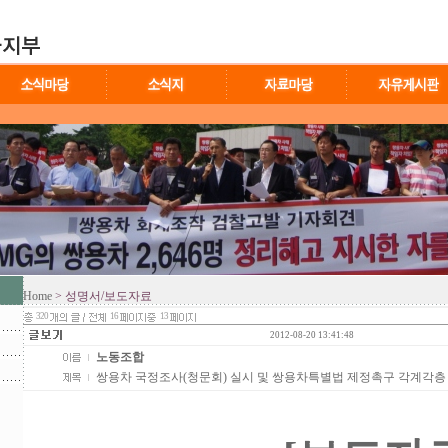
Home
> 성명서/보도자료
320
16
13
2012-08-20 13:41:48
노동조합
쌍용차 국정조사(청문회) 실시 및 쌍용차특별법 제정촉구 각계각층