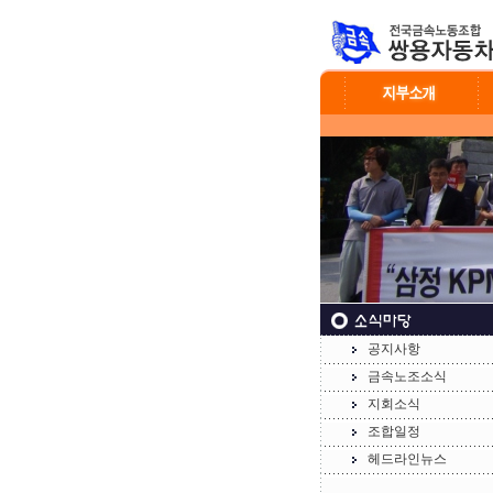
공지사항
금속노조소식
지회소식
조합일정
헤드라인뉴스