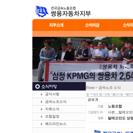
Home
> 금속노조 소식
공지사항
78
4
3
금속노조소식
노동조합
지회소식
사본__발레오만도_
조합일정
발레오만도 성
헤드라인뉴스