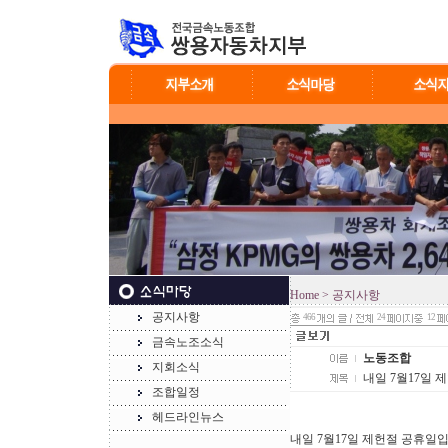
Home
> 공지사항
공지사항
466
24
12
금속노조소식
노동조합
지회소식
내일 7월17일 
조합일정
헤드라인뉴스
내일 7월17일 제헌절 공휴일