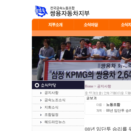
Home
> 공지사항
공지사항
466
24
12
금속노조소식
노동조합
지회소식
08년 임단투 
조합일정
헤드라인뉴스
08년 임단투 승리를