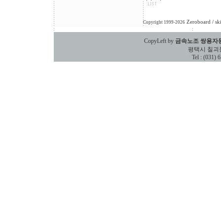
Zeroboard
/ sk
Copyright 1999-2026
CopyLeft by
금속노조 쌍용자
평택시 칠괴동 588
Tel : (031)