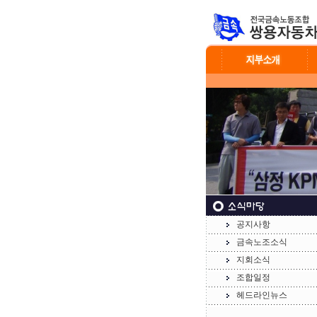
공지사항
금속노조소식
지회소식
조합일정
헤드라인뉴스