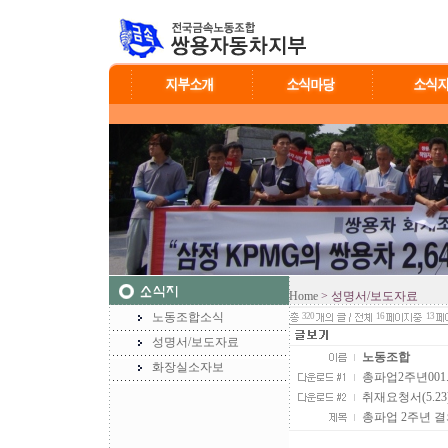
Home
> 성명서/보도자료
노동조합소식
320
16
13
성명서/보도자료
노동조합
화장실소자보
총파업2주년001.jp
취재요청서(5.23).h
총파업 2주년 