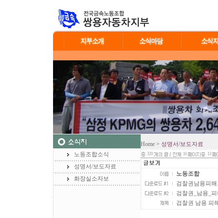
Home
> 성명서/보도자료
노동조합소식
320
16
13
성명서/보도자료
노동조합
화장실소자보
검찰권남용피해.JPG
검찰권_남용_피해_
검찰권 남용 피