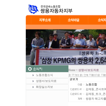
Home
> 성명서/보도자료
노동조합소식
320
16
13
성명서/보도자료
노동조합
화장실소자보
김제동_콘서트001.j
김제동_토크_콘서트
쌍용차 해고자를