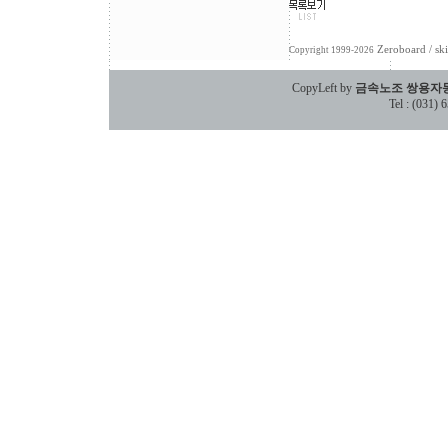
Zeroboard
/ sk
Copyright 1999-2026
CopyLeft by
금속노조 쌍용자
Tel : (031)