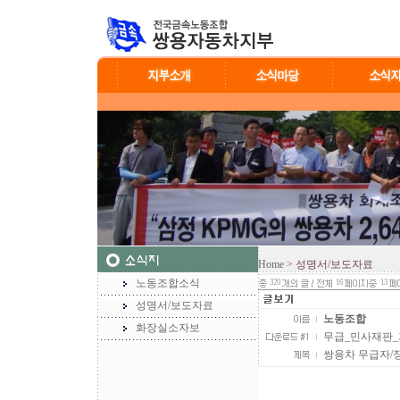
Home
> 성명서/보도자료
노동조합소식
320
16
13
성명서/보도자료
노동조합
화장실소자보
무급_민사재판_기
쌍용차 무급자/