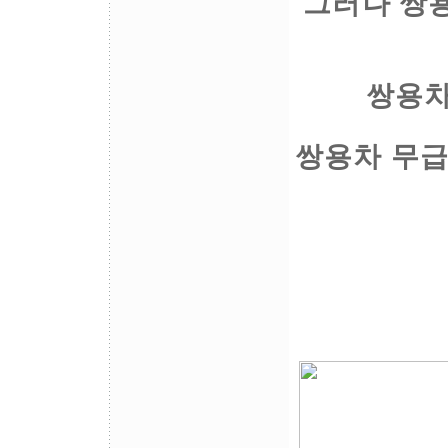
그러나 쌍
쌍용차
쌍용차 무급