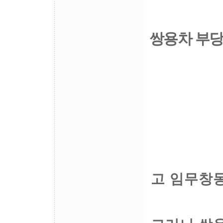
쌍용차 부당
고 임무창동