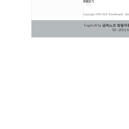
Zeroboard
/ sk
Copyright 1999-2026
CopyLeft by
금속노조 쌍용자
Tel : (031)