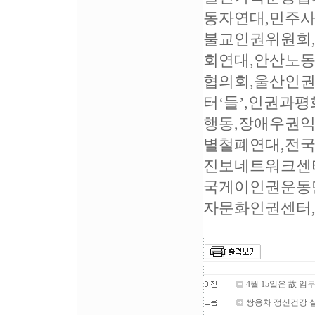
동자연대,민주
불교인권위원회
회연대,안산노동
협의회,울산인
터‘들’,인권과
행동,장애우권
별철폐연대,전
진보네트워크센
국게이인권운동단
자문화인권센터,한
4월 15일은 故 임
쌍용차 정신건강 