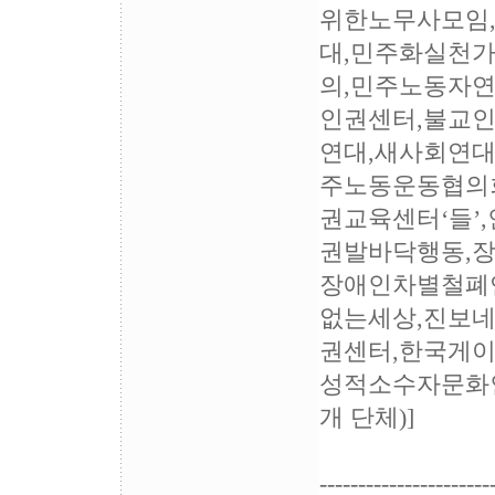
위한노무사모임
대,민주화실천
의,민주노동자
인권센터,불교
연대,새사회연대
주노동운동협의
권교육센터‘들’
권발바닥행동,
장애인차별철폐
없는세상,진보
권센터,한국게이
성적소수자문화인권
개 단체)]
----------------------