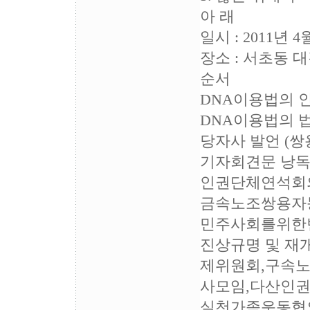
아 래
일시 : 2011년 4
장소 : 서초동 
순서
DNA이용법의 
DNA이용법의 
당자사 발언 (
기자회견문 낭
인권단체연석회의
금속노조쌍용자
민주사회를위한변
진상규명 및 재
제위원회,구속
사모임,다산인권
실천가족운동협