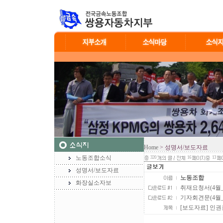
Home
> 성명서/보도자료
노동조합소식
320
16
13
성명서/보도자료
노동조합
화장실소자보
취재요청서(4월_7일_
기자회견문(4월_7
[보도자료] 인권