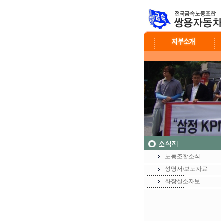
노동조합소식
성명서/보도자료
화장실소자보