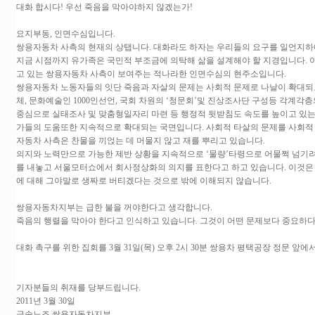
대화 합시다! 우선 죽음을 막아야하지 않겠는가!
요지부동, 인면수심입니다.
쌍용자동차 사측의 현재의 상탭니다. 대화라도 하자는 우리들의 요구를 일언지하에
지금 시점까지 유가족은 국민적 부조금에 의탁해 삶을 설계해야 할 지경입니다. 
고 있는 쌍용자동차 사측이 보여주는 적나라한 인면수심의 현주소입니다.
쌍용자동차 노동자들의 잇단 죽음과 자살의 문제는 사회적 문제로 나날이 확대되고
체, 문화예술인 1000인선언, 국회 차원의 ‘청문회’및 진상조사단 구성등 각계
중심으로 실태조사 및 맞춤형일자리 마련 등 행정적 뒷받침도 속도를 높이고 있는
가들의 도움또한 지속적으로 확대되는 국면입니다. 사회적 타살의 문제를 사회적
자동차 사측은 찬물을 끼얹는 데 머물지 않고 재를 뿌리고 있습니다.
의지와 노력만으로 가능한 제반 상황을 지속적으로 ‘물량’타령으로 어물쩍 넘기
를 내놓고 서울모터쇼에서 회사정상화의 의지를 표한다고 하고 있습니다. 이것은 
에 대해 그야말로 생짜로 버티겠다는 것으로 밖에 이해되지 않습니다.
쌍용자동차지부는 급한 불을 꺼야한다고 생각합니다.
죽음의 행렬을 막아야 한다고 인식하고 있습니다. 그것이 어떤 문제보다 중요하다
대화 촉구를 위한 집회를 3월 31일(목) 오후 2시 30분 쌍용차 평택공장 정문 앞에
기자분들의 취재를 당부드립니다.
2011년 3월 30일
금속노조 쌍용자동차지부