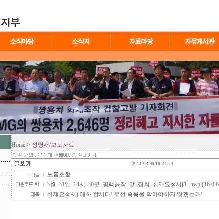
Home
> 성명서/보도자료
320
16
13
2011-03-30 16:24:24
노동조합
3월_31일_14시_30분_평택공장_앞_집회_취재요청서[1].hwp (16.0 K
취재요청서) 대화 합시다! 우선 죽음을 막아야하지 않겠는가!