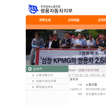
Home
> 성명서/보도자료
노동조합소식
320
16
5
성명서/보도자료
노동조합
화장실소자보
2011032100
보도협조요청서