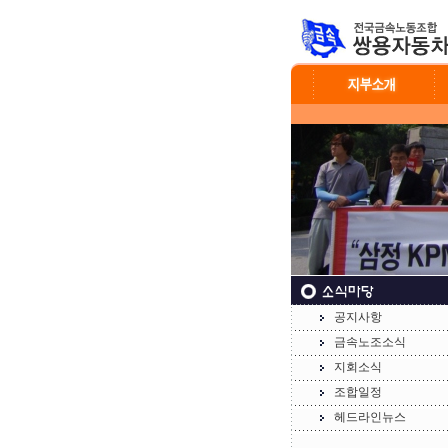
공지사항
금속노조소식
지회소식
조합일정
헤드라인뉴스