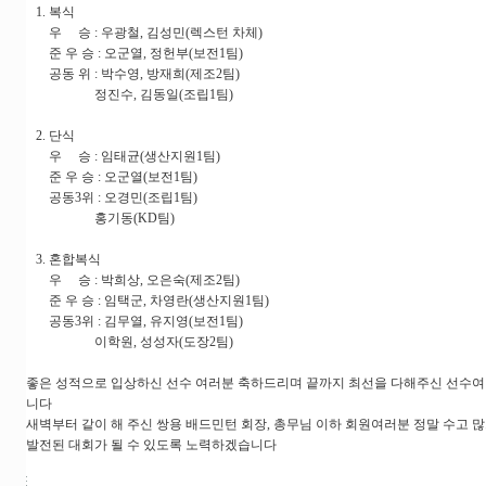
1. 복식
우 승 : 우광철, 김성민(렉스턴 차체)
준 우 승 : 오군열, 정헌부(보전1팀)
공동 위 : 박수영, 방재희(제조2팀)
정진수, 김동일(조립1팀)
2. 단식
우 승 : 임태균(생산지원1팀)
준 우 승 : 오군열(보전1팀)
공동3위 : 오경민(조립1팀)
홍기동(KD팀)
3. 혼합복식
우 승 : 박희상, 오은숙(제조2팀)
준 우 승 : 임택군, 차영란(생산지원1팀)
공동3위 : 김무열, 유지영(보전1팀)
이학원, 성성자(도장2팀)
좋은 성적으로 입상하신 선수 여러분 축하드리며 끝까지 최선을 다해주신 선수여
니다
새벽부터 같이 해 주신 쌍용 배드민턴 회장, 총무님 이하 회원여러분 정말 수고 
발전된 대회가 될 수 있도록 노력하겠습니다