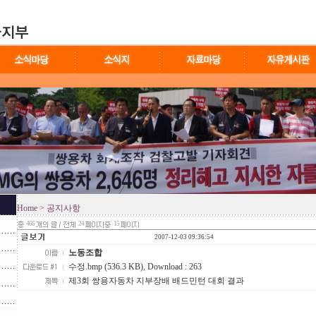
Home
> 공지사항
466
24
15
2007-12-03 09:36:54
노동조합
수정.bmp (536.3 KB)
, Download : 263
제3회 쌍용자동차 지부장배 배드민턴 대회 결과