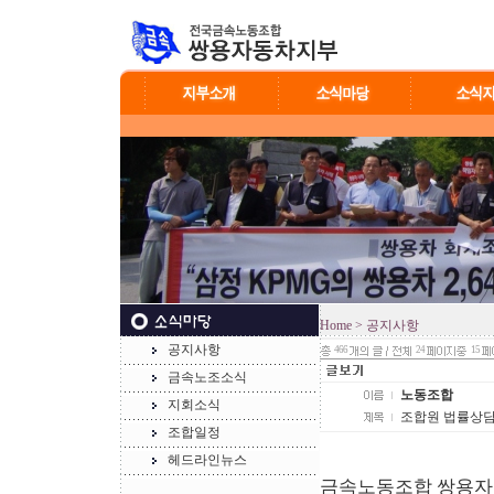
Home
> 공지사항
공지사항
466
24
15
금속노조소식
노동조합
지회소식
조합원 법률상담
조합일정
헤드라인뉴스
금속노동조합 쌍용자