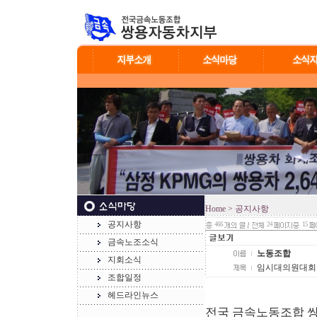
Home
> 공지사항
공지사항
466
24
15
금속노조소식
노동조합
지회소식
임시대의원대회
조합일정
헤드라인뉴스
전국 금속노동조합 쌍