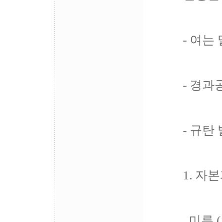
- 여는
- 경
- 규탄
1. 자
미류 