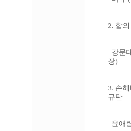
2. 합
강문대
장)
3. 손
규탄
윤애림