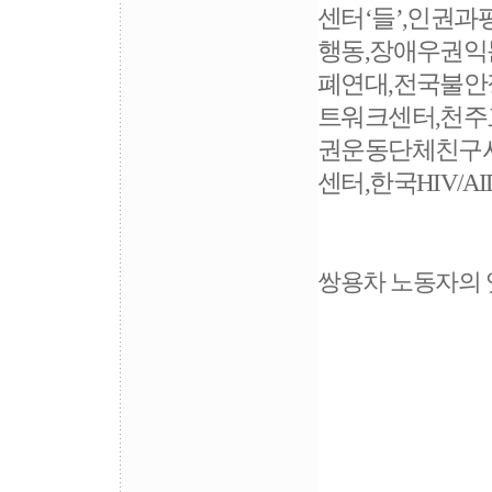
센터‘들’,인권
행동,장애우권
폐연대,전국불안
트워크센터,천주
권운동단체친구사
센터,한국HIV/A
쌍용차 노동자의 