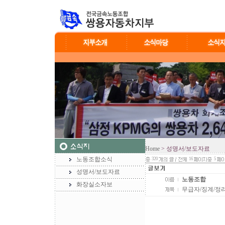
Home
> 성명서/보도자료
노동조합소식
320
16
5
성명서/보도자료
노동조합
화장실소자보
무급자/징계/정