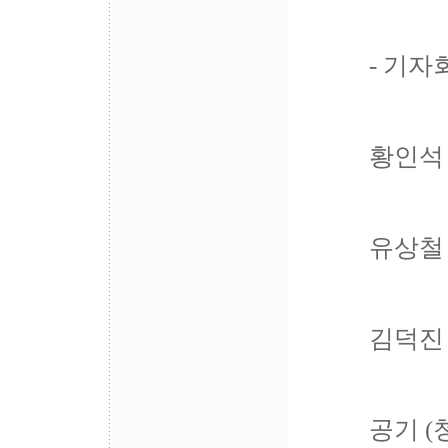
- 기자
황인석
유상철
김덕진
공기 