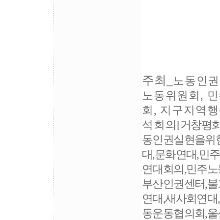
주최
_
노동인권
노동위원회, 
회, 지구지역
석회의
[거창평
동인권실현을위
대,문화연대,민
연대회의,민주노
부산인권센터,
연대,새사회연대,
동운동협의회,울