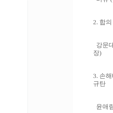
2. 합
강문대
장)
3. 손
규탄
윤애림