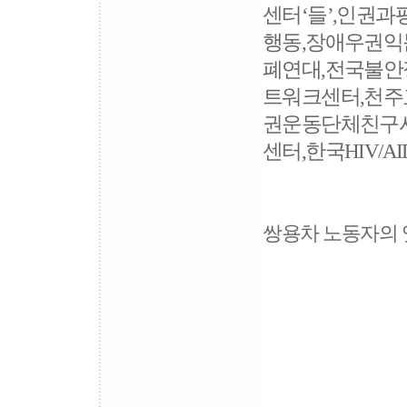
센터‘들’,인권
행동,장애우권
폐연대,전국불안
트워크센터,천주
권운동단체친구사
센터,한국HIV/A
쌍용차 노동자의 