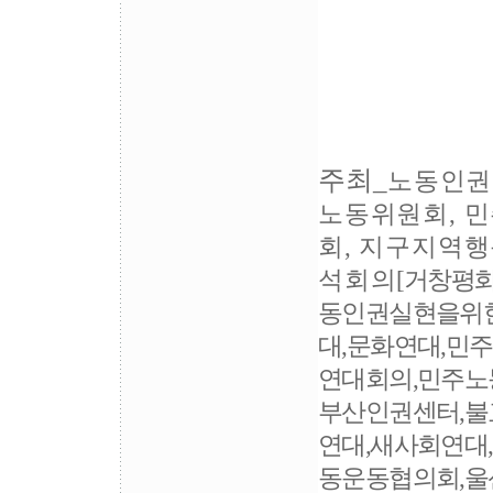
주최
_
노동인권
노동위원회, 
회, 지구지역
석회의
[거창평
동인권실현을위
대,문화연대,민
연대회의,민주노
부산인권센터,
연대,새사회연대,
동운동협의회,울