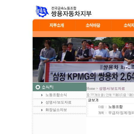
Home
> 성명서/보도자료
노동조합소식
320
16
5
성명서/보도자료
노동조합
화장실소자보
무급자/징계/정