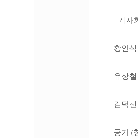
- 기자
황인석
유상철
김덕진
공기 