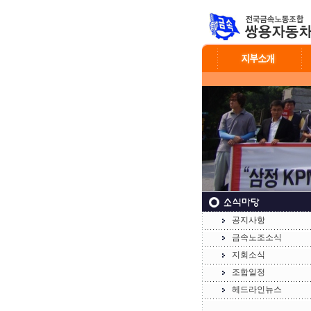
공지사항
금속노조소식
지회소식
조합일정
헤드라인뉴스