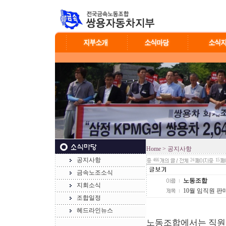
Home
> 공지사항
공지사항
466
24
15
금속노조소식
노동조합
지회소식
10월 임직원 판
조합일정
헤드라인뉴스
노동조합에서는 직원