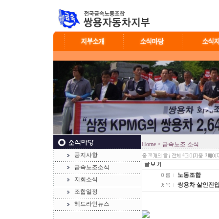
Home
> 금속노조 소식
공지사항
78
4
3
금속노조소식
노동조합
지회소식
쌍용차 살인진압
조합일정
헤드라인뉴스