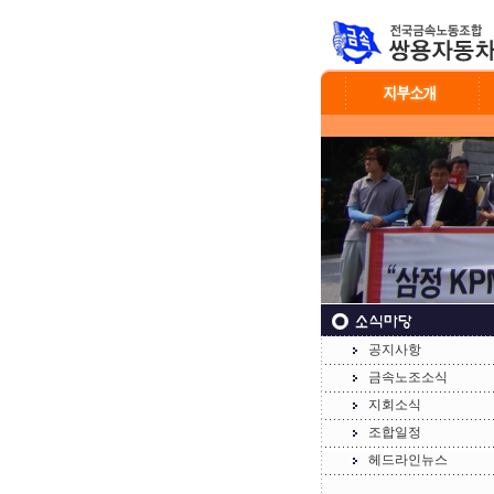
공지사항
금속노조소식
지회소식
조합일정
헤드라인뉴스