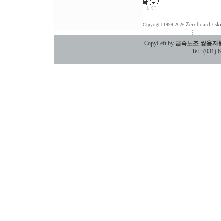
Zeroboard
/ sk
Copyright 1999-2026
CopyLeft by
금속노조 쌍용자
Tel : (031)