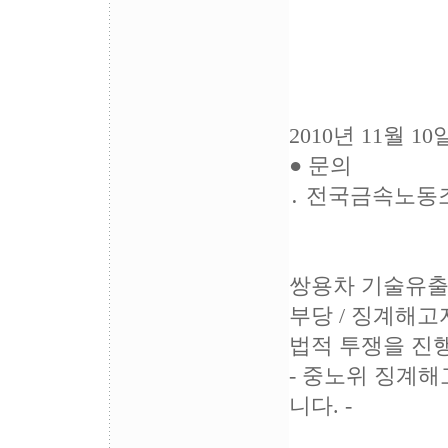
기
2010년 11월 1
● 문의
․ 전국금속노동조합
쌍용차 기술유출
부당 / 징계해
법적 투쟁을 진
- 중노위 징계해
니다. -