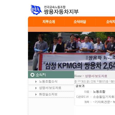
Home
> 성명서/보도자료
노동조합소식
320
16
5
성명서/보도자료
노동조합
화장실소자보
소송돌입기자회견(11
<기자회견문> 