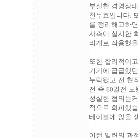
부실한 경영상태
천무효입니다. 또
를 정리해고하면
사측이 실시한 
리개로 작용했을
또한 합리적이고
기기에 급급했던
누락됐고 전 현
전 즉 60일전 
성실한 협의는커
적으로 회피했습니
테이블에 앉을 
이런 일련의 과