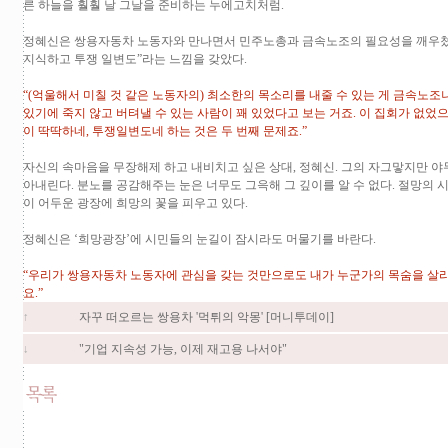
른 하늘을 훨훨 날 그날을 준비하는 누에고치처럼.
정혜신은 쌍용자동차 노동자와 만나면서 민주노총과 금속노조의 필요성을 깨우쳤다.
지식하고 투쟁 일변도”라는 느낌을 갖았다.
“(억울해서 미칠 것 같은 노동자의) 최소한의 목소리를 내줄 수 있는 게 금속노
있기에 죽지 않고 버텨낼 수 있는 사람이 꽤 있었다고 보는 거죠. 이 집회가 없었으
이 딱딱하네, 투쟁일변도네 하는 것은 두 번째 문제죠.”
자신의 속마음을 무장해제 하고 내비치고 싶은 상대, 정혜신. 그의 자그맣지만 
아내린다. 분노를 공감해주는 눈은 너무도 그윽해 그 깊이를 알 수 없다. 절망의
이 어두운 광장에 희망의 꽃을 피우고 있다.
정혜신은 ‘희망광장’에 시민들의 눈길이 잠시라도 머물기를 바란다.
“우리가 쌍용자동차 노동자에 관심을 갖는 것만으로도 내가 누군가의 목숨을 살
요.”
자꾸 떠오르는 쌍용차 '먹튀의 악몽' [머니투데이]
↑
"기업 지속성 가능, 이제 재고용 나서야"
↓