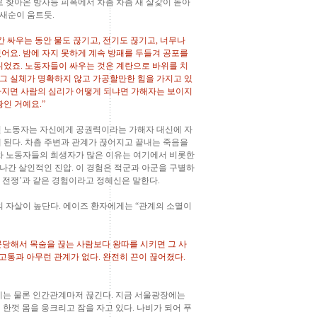
로 찾아온 방사능 피폭에서 차츰 차츰 새 살갗이 돋아
 새순이 움트듯.
간 싸우는 동안 물도 끊기고, 전기도 끊기고, 너무나
어요. 밤에 자지 못하게 계속 방패를 두들겨 공포를
니었죠. 노동자들이 싸우는 것은 계란으로 바위를 치
 그 실체가 명확하지 않고 가공할만한 힘을 가지고 있
 빠지면 사람의 심리가 어떻게 되냐면 가해자는 보이지
인 거예요.”
 노동자는 자신에게 공권력이라는 가해자 대신에 자
 된다. 차츰 주변과 관계가 끊어지고 끝내는 죽음을
차 노동자들의 희생자가 많은 이유는 여기에서 비롯한
지나간 살인적인 진압. 이 경험은 적군과 아군을 구별하
남 전쟁’과 같은 경험이라고 정혜신은 말한다.
의 자살이 높단다. 에이즈 환자에게는 “관계의 소멸이
문당해서 목숨을 끊는 사람보다 왕따를 시키면 그 사
고통과 아무런 관계가 없다. 완전히 끈이 끊어졌다.
계는 물론 인간관계마저 끊긴다. 지금 서울광장에는
한껏 몸을 웅크리고 잠을 자고 있다. 나비가 되어 푸