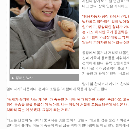
자신의 삶에 어느 날 순간적으
나고 있다. 상처 입은 가지에도
“쌍용자동차 공장 안에서 77일
날카롭고 극단적인 일이 벌어졌
일으키고, 정상적인 형태가 아
는 거죠. 하지만 국가 공권력은
죠. 이 힘이 와장창 깨놓고 싹
않는데 피해자만 남아 있는 상황
공장에서 쫓겨나 거리로 내몰린
신과 가족과 동료들을 미워하게
선택하게 된다. 유독 쌍용자동
다. 바로 국가 공권력이 훑고 
지 못한 채 싸워야 했던 ‘베트
▲ 정해신 박사
말기 암 환자보다 에이즈 환자
일어나기” 때문이다. 관계의 소멸은 “사람에게 죽음과 같다”고 한다.
“관계가 끊기면 사는 게 아니라 죽음인 거니까. 왕따 당하면 사람이 죽잖아요. 고
람이 목숨을 끊을 확률이 더 높아요. 나는 이렇게 처절히 고통스러운데 세상은 내 
차라리 죽는 게 낫겠다. 그렇게 되는 거죠.”
해고는 단순히 일터에서 쫓겨나는 것을 뜻하지 않는다. 해고를 겪는 순간 사회관
일터에서 쫓겨난 이들이 죽음이 아닌 삶을 위하여 찬바람에도 비닐 덮인 천막에서 