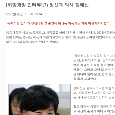
[희망광장 인터뷰](3) 정신과 의사 정혜신
오도엽(시인)
2012.03.19 14:07
“폭력이란 것이 왜 무섭냐면 그 순간에 방사능 피폭되는 거랑 마찬가지예요.”
쌍용자동차 해고 노동자와 그 가족들을 심리 치유하는 정혜신 박사. 2008년 
행한 행위는 방사능 피폭과 마찬가지였다고 한다. 방사능에 쏘이면 디엔에이와 세
력은 정신과 삶을 망가뜨렸다는 것이다.
‘정리해고와 비정규직 없는 세상
는 날, 평택에 자리한 ‘심리치
번째 희생자 소식을 듣고 평택
하였다. 그리고 꼬박 일 년이 
을 만나며 함께 울고, 함께 분
을 품기 시작했다.
정혜신은 물었다. “요즘 어떻게
고, 어떻게 싸우고 있다는 걸. 
들 사시느냐고요.” 갑자기 노동
홀로 가슴에 품었던 응어리가 
코 자신이 혼자가 아니고 하찮