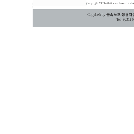
Zeroboard
/ sk
Copyright 1999-2026
CopyLeft by
금속노조 쌍용자
Tel : (031)