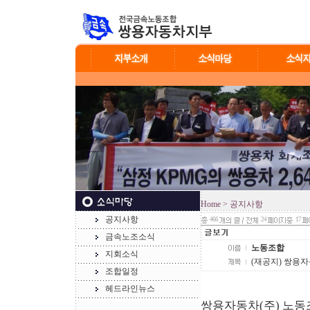
Home
> 공지사항
공지사항
466
24
17
금속노조소식
노동조합
지회소식
(재공지) 쌍용자
조합일정
헤드라인뉴스
쌍용자동차(주) 노동