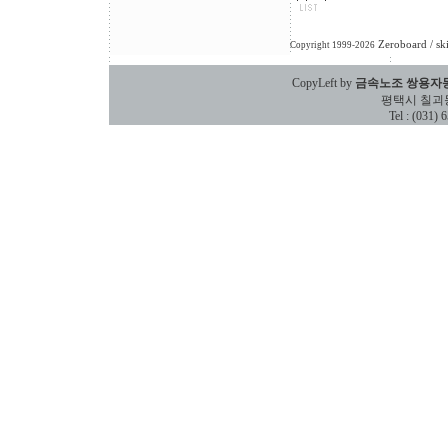
Zeroboard
/ sk
Copyright 1999-2026
CopyLeft by
금속노조 쌍용자
평택시 칠괴동 588
Tel : (031)