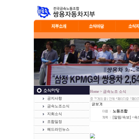
Home
> 금속노조 소식
공지사항
78
4
3
금속노조소식
노동조합
지회소식
[알림/속보] <
조합일정
헤드라인뉴스