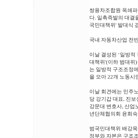
쌍용차조합원 옥쇄파업
다. 일촉즉발의 대결
국민대책위' 발대식 
국내 자동차산업 전
이날 결성된 ‘일방적
대책위'(이하 범대위
는 일방적 구조조정
을 모아 22개 노동
이날 회견에는 민주노
당 강기갑 대표, 진
강문대 변호사, 산업
년단체협의회 윤희숙
범국민대책위 배강욱
정부와 자본은 구조조