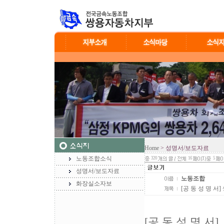
Home
> 성명서/보도자료
노동조합소식
320
16
5
성명서/보도자료
노동조합
화장실소자보
[공 동 성 명 
[공 동 성 명 서]