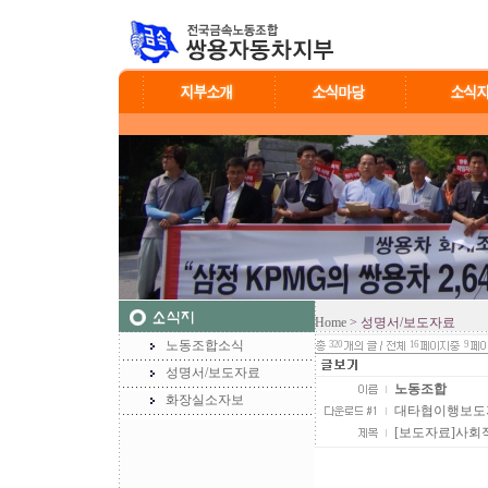
Home
> 성명서/보도자료
노동조합소식
320
16
9
성명서/보도자료
노동조합
화장실소자보
대타협이행보도자료09
[보도자료]사회적