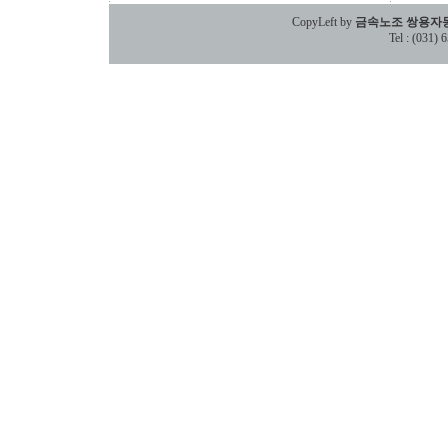
CopyLeft by
금속노조 쌍용자
Tel : (031)