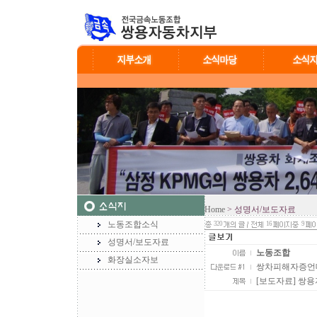
Home
> 성명서/보도자료
노동조합소식
320
16
9
성명서/보도자료
노동조합
화장실소자보
쌍차피해자증언대회
[보도자료] 쌍