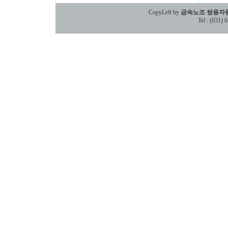
CopyLeft by
금속노조 쌍용자
Tel : (031)