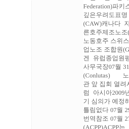
Federati
깊은우려도표명 
(CAW)캐나다 자
른호주제조노조(AM
노동호주 스위스
업노조 조합원(Gw
겐 유럽종업원
사무국장07월 
(Conlutas
관 앞 집회 열려
럼 아시아200
기 심의가 예정
틀림없다 07월
번역참조 07월
(ACPP)ACP