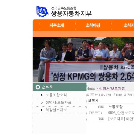
Home
> 성명서/보도자료
노동조합소식
320
16
9
성명서/보도자료
노동조합
화장실소자보
0803_단전보도자료
[보도자료] 야만