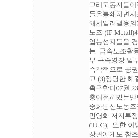
그리고동지들이
들을봉쇄하면서
해서알려낼용의가
노조 (IF Meta
업농성자들을 경찰
는 금속노조활동
부 구속영장 발부
즉각적으로 공권력
고 (3)정당한 
촉구한다07월 
총여전히있는반
중화통신노동조합
민영화 저지투쟁
(TUC), 또한
장관에게도 참조