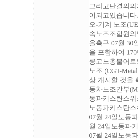
그리고단결의의
이되고있습니다.
오-기계 노조(
속노조조합원의
을촉구 07월 3
을 포함하여 17
콩고노총불어로되
노조 (CGT-M
상 개시할 것을
동차노조간부(Mar
동파키스탄스위스 
노동파키스탄스위
07월 24일노동
월 24일노동파
07월 24일노동파