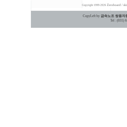
Zeroboard
/ sk
Copyright 1999-2026
CopyLeft by
금속노조 쌍용자
Tel : (031)