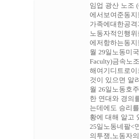
임업 광산 노조
에서보여준동지
가족에대한공격
노동자적인행위
에저항하는동지들
월 29일노동미국<
Faculty)
해여기디트로이
것이 있으면 알려
월 26일노동호주
한 연대와 경의
는데에도 승리를
황에 대해 알고 
25일노동네팔<연
의투쟁,노동자