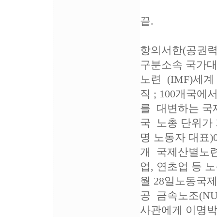
끝.
항의서한(공권력 
구분소속 국가
노련 (IMF)세
직 ; 100개국에
를 대변하는 국
국 노총 단위가 가
명 노동자 대표)
개 국제산별노련 
업, 연초업 등 노
월 28일노동국제
공 금속노조(NU
사관에게 이명박