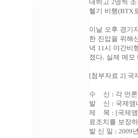
대하고 2명씩 조를
헬기 비행(BTX로
이날 오후 경기
한 진압을 위해선
녁 11시 야간비
졌다. 실제 메모
[첨부자료 2] 
수 신 : 각 언
발 신 : 국제
제 목 : [국제
료조치를 보장
발 신 일 : 2009