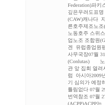
Federati
깊은우려도표명 
(CAW)캐나다 자
른호주제조노조(AM
노동호주 스위스
업노조 조합원(Gw
겐 유럽종업원
사무국장07월 
(Conlutas
관 앞 집회 열려
럼 아시아200
기 심의가 예정
틀림없다 07월
번역참조 07월
(ACPP)ACP