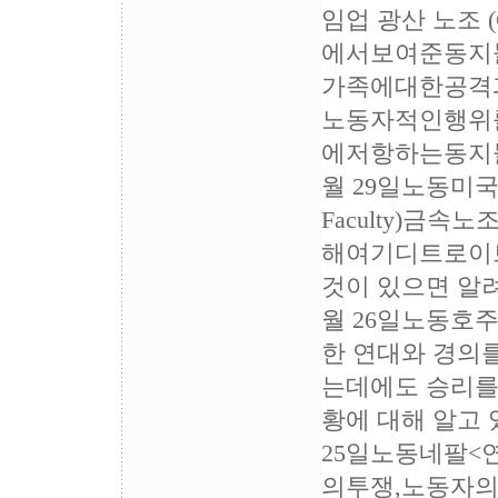
임업 광산 노조
에서보여준동지
가족에대한공격
노동자적인행위
에저항하는동지들
월 29일노동미국<
Faculty)
해여기디트로이
것이 있으면 알려
월 26일노동호주
한 연대와 경의
는데에도 승리를
황에 대해 알고 
25일노동네팔<연
의투쟁,노동자