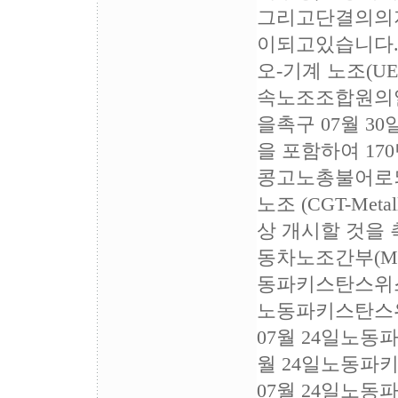
그리고단결의의
이되고있습니다.
오-기계 노조(
속노조조합원의
을촉구 07월 3
을 포함하여 17
콩고노총불어로되
노조 (CGT-M
상 개시할 것을
동차노조간부(Mar
동파키스탄스위스 
노동파키스탄스위
07월 24일노동
월 24일노동파
07월 24일노동파