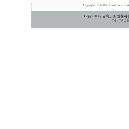
Zeroboard
/ sk
Copyright 1999-2026
CopyLeft by
금속노조 쌍용자
Tel : (031)