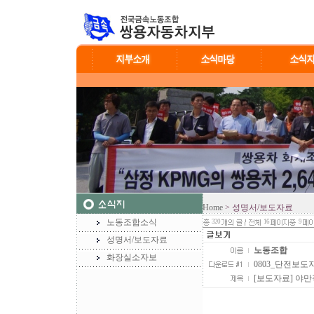
Home
> 성명서/보도자료
노동조합소식
320
16
9
성명서/보도자료
노동조합
화장실소자보
0803_단전보도자료
[보도자료] 야만