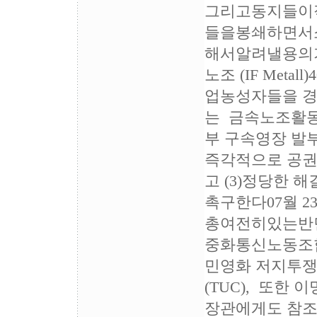
그리고동지들이
들을봉쇄하면서
해서알려낼용의가
노조 (IF Meta
업농성자들을 경찰
는 금속노조활동
부 구속영장 발부
즉각적으로 공권력
고 (3)정당한 
촉구한다07월 
총여전히있는반
중화통신노동조합
민영화 저지투쟁
(TUC), 또한
장관에게도 참조