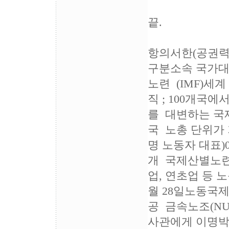
끝.
항의서한(공권력 
구분소속 국가
노련 (IMF)세
직 ; 100개국에
를 대변하는 국
국 노총 단위가 가
명 노동자 대표)
개 국제산별노련 
업, 연초업 등 노
월 28일노동국제
공 금속노조(NU
사관에게 이명박