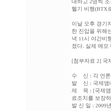
대하고 2명씩 조를
헬기 비행(BTX로
이날 오후 경기
한 진압을 위해선
녁 11시 야간비
졌다. 실제 메모
[첨부자료 2] 
수 신 : 각 언
발 신 : 국제
제 목 : [국제
료조치를 보장
발 신 일 : 2009