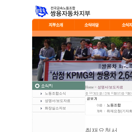
Home
> 성명서/보도자료
노동조합소식
320
16
9
성명서/보도자료
노동조합
화장실소자보
취재요청(기자회
취재요청서