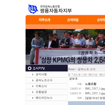
Home
> 금속노조 소식
공지사항
78
4
3
금속노조소식
노동조합
지회소식
IMG_5317_1.jpg
조합일정
IMG_5257_1.jpg
헤드라인뉴스
[알림/속보] 