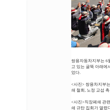
쌍용자동차지부는 6월
고 있는 굴뚝 아래에
었다.
<사진> 쌍용차지부는
쇄 철회, 노정 교섭 
<사진>직장폐쇄 관련
쇄 규탄 집회가 열렸다