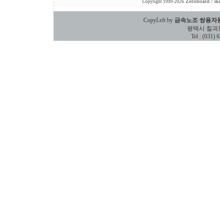
Zeroboard
/ sk
Copyright 1999-2026
CopyLeft by
금속노조 쌍용자
평택시 칠괴동 588
Tel : (031)