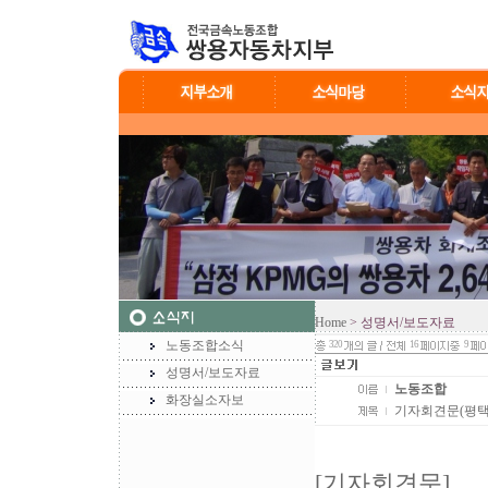
Home
> 성명서/보도자료
노동조합소식
320
16
9
성명서/보도자료
노동조합
화장실소자보
기자회견문(평
[기자회견문]