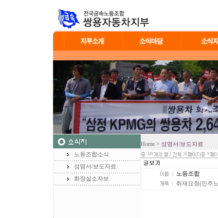
Home
> 성명서/보도자료
노동조합소식
320
16
9
성명서/보도자료
노동조합
화장실소자보
취재요청(민주노