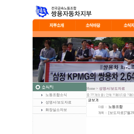
Home
> 성명서/보도자료
노동조합소식
320
16
9
성명서/보도자료
노동조합
화장실소자보
[보도자료]7월2
[보