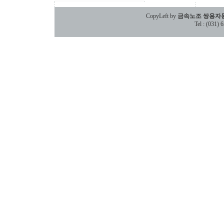
CopyLeft by
금속노조 쌍용자
Tel : (031)