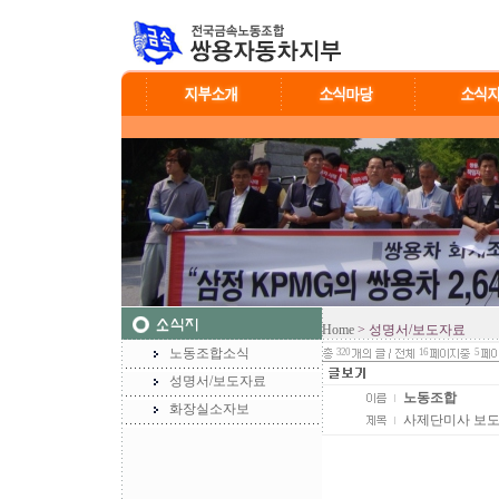
Home
> 성명서/보도자료
노동조합소식
320
16
5
성명서/보도자료
노동조합
화장실소자보
사제단미사 보