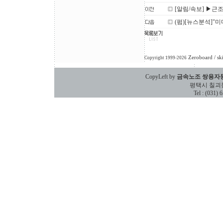
[알림/속보] ▶근
(펌)[뉴스분석]"미
Zeroboard
/ sk
Copyright 1999-2026
CopyLeft by
금속노조 쌍용자
평택시 칠괴동 588
Tel : (031)