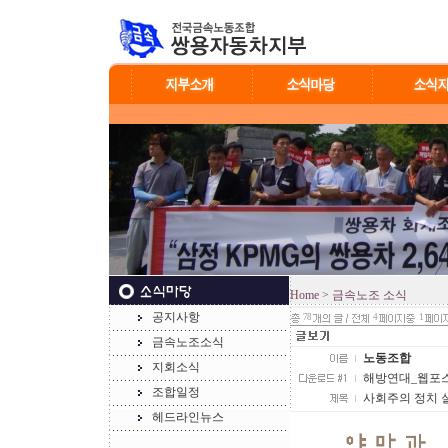
Home
> 금속노조 소식
공지사항
78
4
1
금속노조소식
노동조합
지회소식
해방연대_웹포스터.j
조합일정
사회주의 정치 
헤드라인뉴스