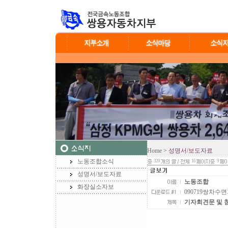
Home
> 성명서/보도자료
노동조합소식
320
16
9
성명서/보도자료
노동조합
화장실소자보
090719쌍차수면가스
기자회견문 및 