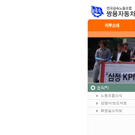
노동조합소식
성명서/보도자료
화장실소자보