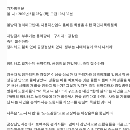
기자회견문
일 시 : 2009년 6월 25일 (목) 오전 10시 30분
일방적 정리해고반대, 자동차산업의 올바른 회생을 위한 국민대책위원회
대량참사 부추기는 용역깡패ㆍ구사대ㆍ경찰은
즉각 철수하라!
정리해고 철회 없이 공장정상화 없다! 정부는 사태해결에 즉시 나서라!
정리해고 말자는데 용역깡패, 공장침탈 왠말이냐, 즉각 철수하라
쌍용차 법정관리인과 경찰은 이성을 상실한 채 관리자와 용역깡패를 앞장세워 공
장공장 안으로 몰아넣었다. 경찰은 이를 비호하는 것은 물론 이틈에 사복경찰을 
은 용산 사태의 재발을 원하고 있는가? 그렇지 않다면 즉각 용역깡패와 경찰병력
쌍용차 노동자들의 “너 죽고 나 살기”의 구조조정 대신 “함께 살자”는 대안을 
976명의 정리해고 노동자들에 대한 최종제시안을 밝힌다고 하더니 사람을 기필코
닌 다른 대안을 논의하자는 노동자들의 요구를 완전히 묵살한 것이다.
사측은 ‘노-사 대립’을 ‘노-노갈등’으로 포장하는 위장술책을 중단하라.
공장난입과정에서 보여주듯 관리자들이 앞에서 강압적으로 조합원들을 이끌고, “
조합원들은 “관리자들의 강압적 분위기 때문에 어쩔 수 없다”면서 호소하고 있다