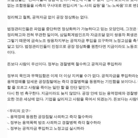
없는 조합원들을 사측의 구사대로 편입시켜 ‘노-사의 갈등’을 ‘노-노싸움’으로 
정리해고 철회, 공적자금 없이 공장 정상화는 없다.
법정관리인들은 파업을 중단하면 정상화하가 가능하다고 믿는 모양인데, 그것은 
정리해고와 전혀 무관한 일이며, 삼일회계법인조차 자금조달 없이 쌍용차 회생은
그렇기 때문에 금속노조 쌍용차지부는 공적자금 투입을 요구하며 노정교섭을 촉구
알고 있다. 법정관리인들이 진정으로 공장 정상화를 원한다면 지금이라도 노동조
이다.
돈보다 사람이 우선이다. 정부는 경찰병력 철수하고 공적자금 투입하라
정부의 묵인과 무책임함은 이제 더 이상 지켜볼 수가 없다. 공적자금을 투입하
용역깡패를 앞세운 공장침탈에는 즉각 경찰병력을 동원하는 기민함을 보이다니. 참
할 줄 모르고 사람을 죽이는 일만 할 줄 안단 말인가.
다시 한 번 촉구한다. 지금이라도 늦지 않았다. 공장 안에 있는 용역깡패와 경찰
요한 것은 세상에 없다. 기업을 살리자고 사람을 죽여서 되겠는가. 돈보다는 사람이
<우리의 요구>
-. 용역깡패 동원한 공장침탈 사죄하고 즉각 철수하라
-. 정부는 용역폭력 방조 사죄하고 경찰병력 즉각 철수하라
-. 정부는 공적자금 투입하고 노정교섭 실시하라