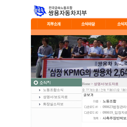
Home
> 성명서/보도자료
노동조합소식
320
16
5
성명서/보도자료
노동조합
화장실소자보
090623법정관리
090619_입장자
사측주장반박보