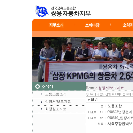
Home
> 성명서/보도자료
노동조합소식
320
16
5
성명서/보도자료
노동조합
화장실소자보
090623법정관리
090619_입장자
사측주장반박보