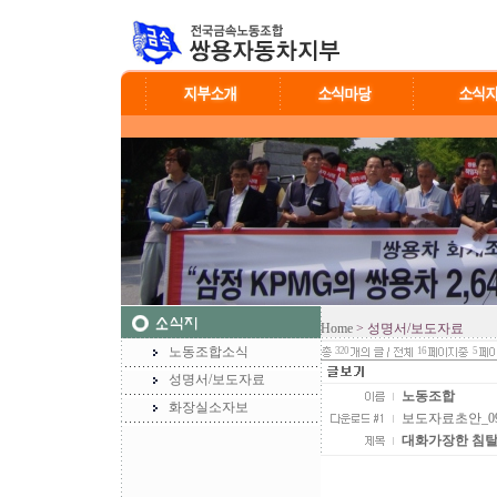
Home
> 성명서/보도자료
노동조합소식
320
16
5
성명서/보도자료
노동조합
화장실소자보
보도자료초안_09062
대화가장한 침탈